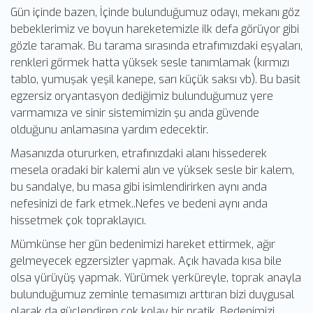
Gün içinde bazen, İçinde bulunduğumuz odayı, mekanı göz
bebeklerimiz ve boyun hareketemizle ilk defa görüyor gibi
gözle taramak. Bu tarama sırasında etrafımızdaki eşyaları,
renkleri görmek hatta yüksek sesle tanımlamak (kırmızı
tablo, yumuşak yeşil kanepe, sarı küçük saksı vb). Bu basit
egzersiz oryantasyon dediğimiz bulunduğumuz yere
varmamıza ve sinir sistemimizin şu anda güvende
olduğunu anlamasına yardım edecektir.
Masanızda otururken, etrafınızdaki alanı hissederek
mesela oradaki bir kalemi alın ve yüksek sesle bir kalem,
bu sandalye, bu masa gibi isimlendirirken aynı anda
nefesinizi de fark etmek..Nefes ve bedeni aynı anda
hissetmek çok topraklayıcı.
Mümkünse her gün bedenimizi hareket ettirmek, ağır
gelmeyecek egzersizler yapmak. Açık havada kısa bile
olsa yürüyüş yapmak. Yürümek yerküreyle, toprak anayla
bulunduğumuz zeminle temasımızı arttıran bizi duygusal
olarak da güçlendiren çok kolay bir pratik. Bedenimizi