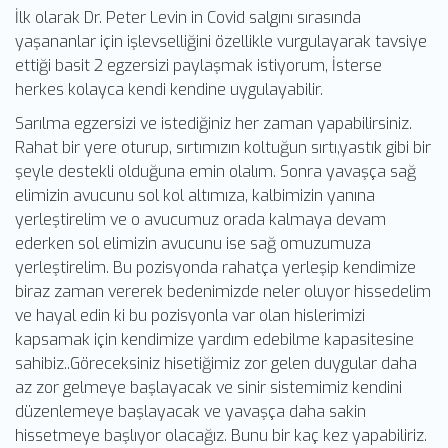
İlk olarak Dr. Peter Levin in Covid salgını sırasında
yaşananlar için işlevselliğini özellikle vurgulayarak tavsiye
ettiği basit 2 egzersizi paylaşmak istiyorum, İsterse
herkes kolayca kendi kendine uygulayabilir.
Sarılma egzersizi ve istediğiniz her zaman yapabilirsiniz.
Rahat bir yere oturup, sırtımızın koltuğun sırtı,yastık gibi bir
şeyle destekli olduğuna emin olalım. Sonra yavaşça sağ
elimizin avucunu sol kol altımıza, kalbimizin yanına
yerleştirelim ve o avucumuz orada kalmaya devam
ederken sol elimizin avucunu ise sağ omuzumuza
yerleştirelim. Bu pozisyonda rahatça yerleşip kendimize
biraz zaman vererek bedenimizde neler oluyor hissedelim
ve hayal edin ki bu pozisyonla var olan hislerimizi
kapsamak için kendimize yardım edebilme kapasitesine
sahibiz..Göreceksiniz hisetiğimiz zor gelen duygular daha
az zor gelmeye başlayacak ve sinir sistemimiz kendini
düzenlemeye başlayacak ve yavaşça daha sakin
hissetmeye başlıyor olacağız. Bunu bir kaç kez yapabiliriz.