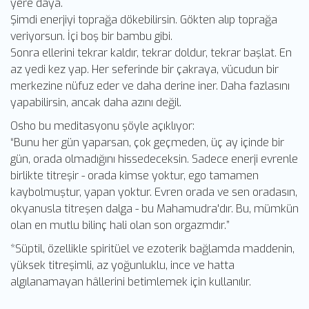
yere daya.
Şimdi enerjiyi toprağa dökebilirsin. Gökten alıp toprağa
veriyorsun. İçi boş bir bambu gibi.
Sonra ellerini tekrar kaldır, tekrar doldur, tekrar başlat. En
az yedi kez yap. Her seferinde bir çakraya, vücudun bir
merkezine nüfuz eder ve daha derine iner. Daha fazlasını
yapabilirsin, ancak daha azını değil.
Osho bu meditasyonu şöyle açıklıyor:
“Bunu her gün yaparsan, çok geçmeden, üç ay içinde bir
gün, orada olmadığını hissedeceksin. Sadece enerji evrenle
birlikte titreşir - orada kimse yoktur, ego tamamen
kaybolmuştur, yapan yoktur. Evren orada ve sen oradasın,
okyanusla titreşen dalga - bu Mahamudra'dır. Bu, mümkün
olan en mutlu bilinç hali olan son orgazmdır.”
*Süptil, özellikle spiritüel ve ezoterik bağlamda maddenin,
yüksek titreşimli, az yoğunluklu, ince ve hatta
algılanamayan hâllerini betimlemek için kullanılır.