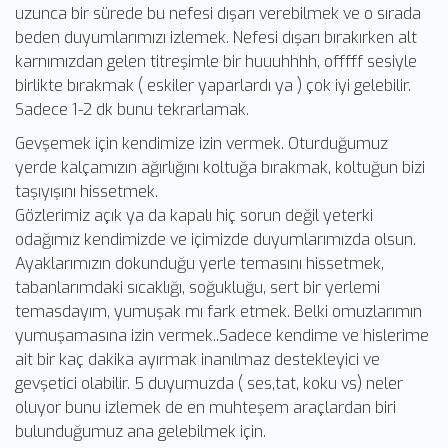
uzunca bir sürede bu nefesi dışarı verebilmek ve o sırada
beden duyumlarımızı izlemek. Nefesi dışarı bırakırken alt
karnımızdan gelen titreşimle bir huuuhhhh, offfff sesiyle
birlikte bırakmak ( eskiler yaparlardı ya ) çok iyi gelebilir.
Sadece 1-2 dk bunu tekrarlamak.
Gevşemek için kendimize izin vermek. Oturduğumuz
yerde kalçamızın ağırlığını koltuğa bırakmak, koltuğun bizi
taşıyışını hissetmek.
Gözlerimiz açık ya da kapalı hiç sorun değil yeterki
odağımız kendimizde ve içimizde duyumlarımızda olsun.
Ayaklarımızın dokunduğu yerle temasını hissetmek,
tabanlarımdaki sıcaklığı, soğukluğu, sert bir yerlemi
temasdayım, yumuşak mı fark etmek. Belki omuzlarımın
yumuşamasına izin vermek..Sadece kendime ve hislerime
ait bir kaç dakika ayırmak inanılmaz destekleyici ve
gevşetici olabilir. 5 duyumuzda ( ses,tat, koku vs) neler
oluyor bunu izlemek de en muhteşem araçlardan biri
bulunduğumuz ana gelebilmek için.