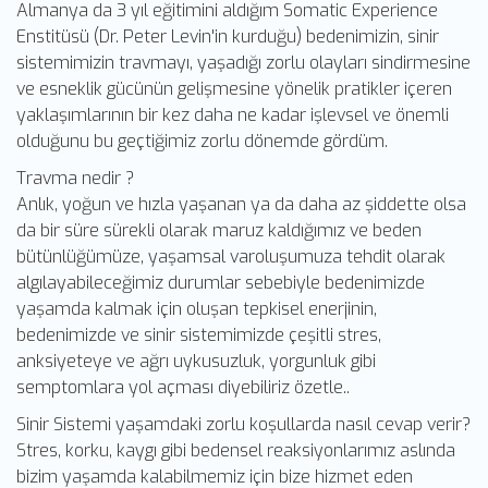
Almanya da 3 yıl eğitimini aldığım Somatic Experience
Enstitüsü (Dr. Peter Levin'in kurduğu) bedenimizin, sinir
sistemimizin travmayı, yaşadığı zorlu olayları sindirmesine
ve esneklik gücünün gelişmesine yönelik pratikler içeren
yaklaşımlarının bir kez daha ne kadar işlevsel ve önemli
olduğunu bu geçtiğimiz zorlu dönemde gördüm.
Travma nedir ?
Anlık, yoğun ve hızla yaşanan ya da daha az şiddette olsa
da bir süre sürekli olarak maruz kaldığımız ve beden
bütünlüğümüze, yaşamsal varoluşumuza tehdit olarak
algılayabileceğimiz durumlar sebebiyle bedenimizde
yaşamda kalmak için oluşan tepkisel enerjinin,
bedenimizde ve sinir sistemimizde çeşitli stres,
anksiyeteye ve ağrı uykusuzluk, yorgunluk gibi
semptomlara yol açması diyebiliriz özetle..
Sinir Sistemi yaşamdaki zorlu koşullarda nasıl cevap verir?
Stres, korku, kaygı gibi bedensel reaksiyonlarımız aslında
bizim yaşamda kalabilmemiz için bize hizmet eden