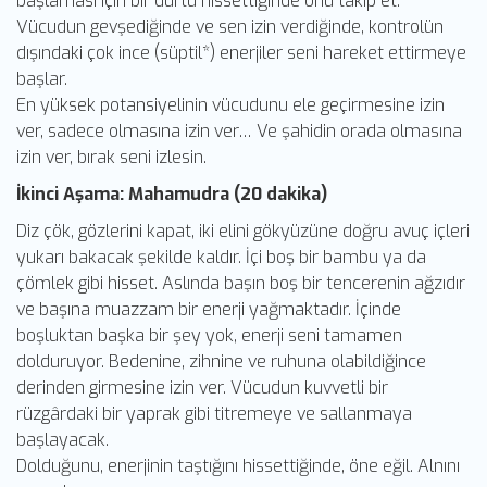
başlaması için bir dürtü hissettiğinde onu takip et.
Vücudun gevşediğinde ve sen izin verdiğinde, kontrolün
dışındaki çok ince (süptil*) enerjiler seni hareket ettirmeye
başlar.
En yüksek potansiyelinin vücudunu ele geçirmesine izin
ver, sadece olmasına izin ver… Ve şahidin orada olmasına
izin ver, bırak seni izlesin.
İkinci Aşama: Mahamudra (20 dakika)
Diz çök, gözlerini kapat, iki elini gökyüzüne doğru avuç içleri
yukarı bakacak şekilde kaldır. İçi boş bir bambu ya da
çömlek gibi hisset. Aslında başın boş bir tencerenin ağzıdır
ve başına muazzam bir enerji yağmaktadır. İçinde
boşluktan başka bir şey yok, enerji seni tamamen
dolduruyor. Bedenine, zihnine ve ruhuna olabildiğince
derinden girmesine izin ver. Vücudun kuvvetli bir
rüzgârdaki bir yaprak gibi titremeye ve sallanmaya
başlayacak.
Dolduğunu, enerjinin taştığını hissettiğinde, öne eğil. Alnını