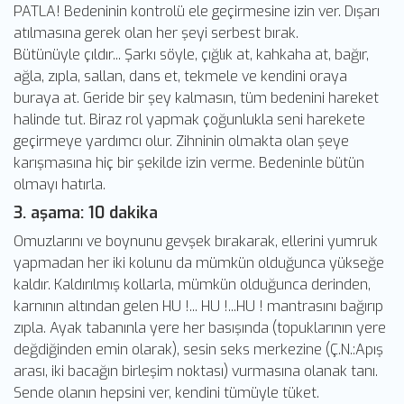
PATLA! Bedeninin kontrolü ele geçirmesine izin ver. Dışarı
atılmasına gerek olan her şeyi serbest bırak.
Bütünüyle çıldır... Şarkı söyle, çığlık at, kahkaha at, bağır,
ağla, zıpla, sallan, dans et, tekmele ve kendini oraya
buraya at. Geride bir şey kalmasın, tüm bedenini hareket
halinde tut. Biraz rol yapmak çoğunlukla seni harekete
geçirmeye yardımcı olur. Zihninin olmakta olan şeye
karışmasına hiç bir şekilde izin verme. Bedeninle bütün
olmayı hatırla.
3. aşama: 10 dakika
Omuzlarını ve boynunu gevşek bırakarak, ellerini yumruk
yapmadan her iki kolunu da mümkün olduğunca yükseğe
kaldır. Kaldırılmış kollarla, mümkün olduğunca derinden,
karnının altından gelen HU !... HU !...HU ! mantrasını bağırıp
zıpla. Ayak tabanınla yere her basışında (topuklarının yere
değdiğinden emin olarak), sesin seks merkezine (Ç.N.:Apış
arası, iki bacağın birleşim noktası) vurmasına olanak tanı.
Sende olanın hepsini ver, kendini tümüyle tüket.