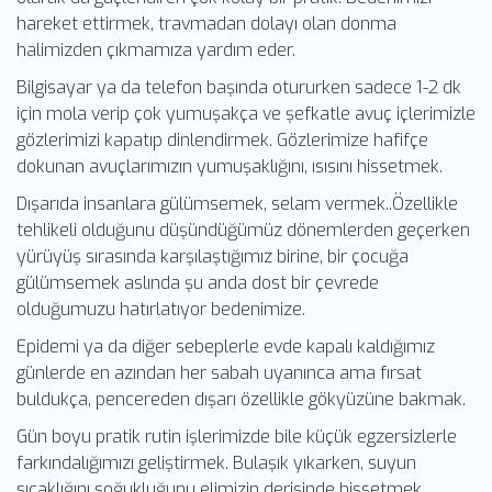
hareket ettirmek, travmadan dolayı olan donma
halimizden çıkmamıza yardım eder.
Bilgisayar ya da telefon başında otururken sadece 1-2 dk
için mola verip çok yumuşakça ve şefkatle avuç içlerimizle
gözlerimizi kapatıp dinlendirmek. Gözlerimize hafifçe
dokunan avuçlarımızın yumuşaklığını, ısısını hissetmek.
Dışarıda insanlara gülümsemek, selam vermek..Özellikle
tehlikeli olduğunu düşündüğümüz dönemlerden geçerken
yürüyüş sırasında karşılaştığımız birine, bir çocuğa
gülümsemek aslında şu anda dost bir çevrede
olduğumuzu hatırlatıyor bedenimize.
Epidemi ya da diğer sebeplerle evde kapalı kaldığımız
günlerde en azından her sabah uyanınca ama fırsat
buldukça, pencereden dışarı özellikle gökyüzüne bakmak.
Gün boyu pratik rutin işlerimizde bile küçük egzersizlerle
farkındalığımızı geliştirmek. Bulaşık yıkarken, suyun
sıcaklığını soğukluğunu elimizin derisinde hissetmek,