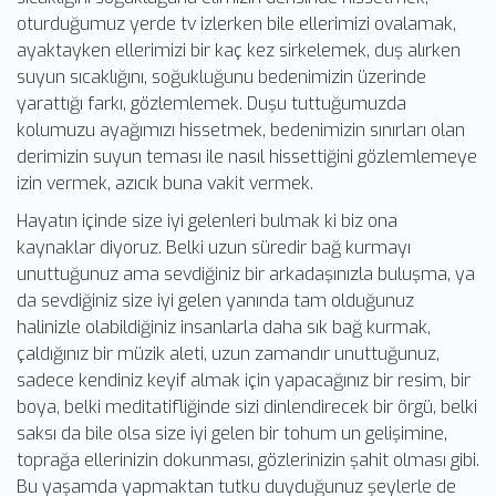
oturduğumuz yerde tv izlerken bile ellerimizi ovalamak,
ayaktayken ellerimizi bir kaç kez sirkelemek, duş alırken
suyun sıcaklığını, soğukluğunu bedenimizin üzerinde
yarattığı farkı, gözlemlemek. Duşu tuttuğumuzda
kolumuzu ayağımızı hissetmek, bedenimizin sınırları olan
derimizin suyun teması ile nasıl hissettiğini gözlemlemeye
izin vermek, azıcık buna vakit vermek.
Hayatın içinde size iyi gelenleri bulmak ki biz ona
kaynaklar diyoruz. Belki uzun süredir bağ kurmayı
unuttuğunuz ama sevdiğiniz bir arkadaşınızla buluşma, ya
da sevdiğiniz size iyi gelen yanında tam olduğunuz
halinizle olabildiğiniz insanlarla daha sık bağ kurmak,
çaldığınız bir müzik aleti, uzun zamandır unuttuğunuz,
sadece kendiniz keyif almak için yapacağınız bir resim, bir
boya, belki meditatifliğinde sizi dinlendirecek bir örgü, belki
saksı da bile olsa size iyi gelen bir tohum un gelişimine,
toprağa ellerinizin dokunması, gözlerinizin şahit olması gibi.
Bu yaşamda yapmaktan tutku duyduğunuz şeylerle de