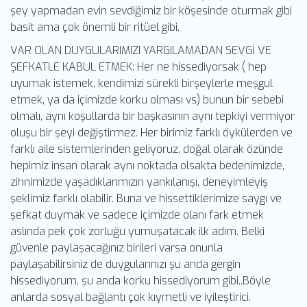
şey yapmadan evin sevdiğimiz bir köşesinde oturmak gibi
basit ama çok önemli bir ritüel gibi.
VAR OLAN DUYGULARIMIZI YARGILAMADAN SEVGİ VE
ŞEFKATLE KABUL ETMEK: Her ne hissediyorsak ( hep
uyumak istemek, kendimizi sürekli birşeylerle meşgul
etmek, ya da içimizde korku olması vs) bunun bir sebebi
olmalı, aynı koşullarda bir başkasının aynı tepkiyi vermiyor
oluşu bir şeyi değiştirmez. Her birimiz farklı öykülerden ve
farklı aile sistemlerinden geliyoruz, doğal olarak özünde
hepimiz insan olarak aynı noktada olsakta bedenimizde,
zihnimizde yaşadıklarımızın yankılanışı, deneyimleyiş
şeklimiz farklı olabilir. Buna ve hissettiklerimize saygı ve
şefkat duymak ve sadece içimizde olanı fark etmek
aslında pek çok zorluğu yumuşatacak ilk adım. Belki
güvenle paylaşacağınız birileri varsa onunla
paylaşabilirsiniz de duygularınızı şu anda gergin
hissediyorum, şu anda korku hissediyorum gibi..Böyle
anlarda sosyal bağlantı çok kıymetli ve iyileştirici.