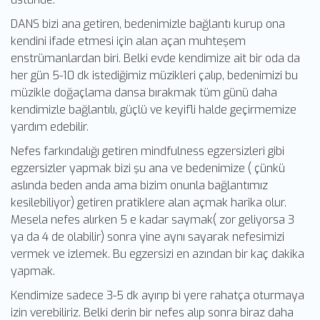
DANS bizi ana getiren, bedenimizle bağlantı kurup ona
kendini ifade etmesi için alan açan muhteşem
enstrümanlardan biri. Belki evde kendimize ait bir oda da
her gün 5-10 dk istediğimiz müzikleri çalıp, bedenimizi bu
müzikle doğaçlama dansa bırakmak tüm günü daha
kendimizle bağlantılı, güçlü ve keyifli halde geçirmemize
yardım edebilir.
Nefes farkındalığı getiren mindfulness egzersizleri gibi
egzersizler yapmak bizi şu ana ve bedenimize ( çünkü
aslında beden anda ama bizim onunla bağlantımız
kesilebiliyor) getiren pratiklere alan açmak harika olur.
Mesela nefes alırken 5 e kadar saymak( zor geliyorsa 3
ya da 4 de olabilir) sonra yine aynı sayarak nefesimizi
vermek ve izlemek. Bu egzersizi en azından bir kaç dakika
yapmak.
Kendimize sadece 3-5 dk ayırıp bi yere rahatça oturmaya
izin verebiliriz. Belki derin bir nefes alıp sonra biraz daha