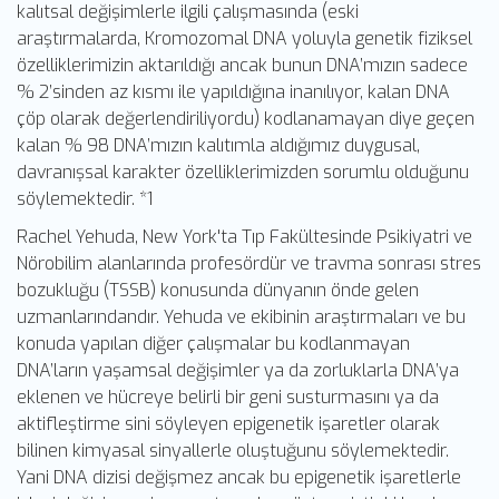
kalıtsal değişimlerle ilgili çalışmasında (eski
araştırmalarda, Kromozomal DNA yoluyla genetik fiziksel
özelliklerimizin aktarıldığı ancak bunun DNA’mızın sadece
% 2’sinden az kısmı ile yapıldığına inanılıyor, kalan DNA
çöp olarak değerlendiriliyordu) kodlanamayan diye geçen
kalan % 98 DNA’mızın kalıtımla aldığımız duygusal,
davranışsal karakter özelliklerimizden sorumlu olduğunu
söylemektedir. *1
Rachel Yehuda, New York'ta Tıp Fakültesinde Psikiyatri ve
Nörobilim alanlarında profesördür ve travma sonrası stres
bozukluğu (TSSB) konusunda dünyanın önde gelen
uzmanlarındandır. Yehuda ve ekibinin araştırmaları ve bu
konuda yapılan diğer çalışmalar bu kodlanmayan
DNA’ların yaşamsal değişimler ya da zorluklarla DNA’ya
eklenen ve hücreye belirli bir geni susturmasını ya da
aktifleştirme sini söyleyen epigenetik işaretler olarak
bilinen kimyasal sinyallerle oluştuğunu söylemektedir.
Yani DNA dizisi değişmez ancak bu epigenetik işaretlerle