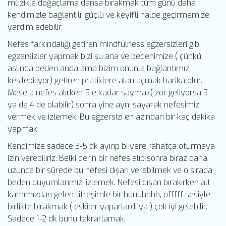
müzikle doğaçlama dansa bırakmak tüm günü daha
kendimizle bağlantılı, güçlü ve keyifli halde geçirmemize
yardım edebilir.
Nefes farkındalığı getiren mindfulness egzersizleri gibi
egzersizler yapmak bizi şu ana ve bedenimize ( çünkü
aslında beden anda ama bizim onunla bağlantımız
kesilebiliyor) getiren pratiklere alan açmak harika olur.
Mesela nefes alırken 5 e kadar saymak( zor geliyorsa 3
ya da 4 de olabilir) sonra yine aynı sayarak nefesimizi
vermek ve izlemek. Bu egzersizi en azından bir kaç dakika
yapmak.
Kendimize sadece 3-5 dk ayırıp bi yere rahatça oturmaya
izin verebiliriz. Belki derin bir nefes alıp sonra biraz daha
uzunca bir sürede bu nefesi dışarı verebilmek ve o sırada
beden duyumlarımızı izlemek. Nefesi dışarı bırakırken alt
karnımızdan gelen titreşimle bir huuuhhhh, offfff sesiyle
birlikte bırakmak ( eskiler yaparlardı ya ) çok iyi gelebilir.
Sadece 1-2 dk bunu tekrarlamak.