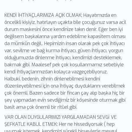
KENDİ İHTİYAÇLARIMIZA AÇIK OLMAK; Hayatımızda en
öncelikli kişiyiz, hatırlayın uçakta bile çocuğunuz varsa acil
durum maskesini önce kendinize takın denir. Eğer ben iyi
değilsem başkalarına yardım edebilme kapasitem olması
da mümkün değil.. Hepimizin insan olarak pek çok ihtiyacı
var, sevilme ve bağ kurma ihtiyacı, güven ihtiyacı, yorgun
olduğumuzda dinlenme ihtiyacı, kendimizi desteklemek,
bakmak gibi. Maalesef pek çok koşullanmamız sebebiyle
kendi ihtiyaçlarımızdan kolayca vazgeçebiliyoruz.
Halbuki, bedenin, zihnin dinlenebilmesi kendini
düzenleyebilmesi için ona ihtiyaç duyduklarını verebilmek
çok önemli. Bazen sadece bir fincan çay alıp başka hiç bir
şey yapmadan evin sevdiğimiz bir köşesinde oturmak gibi
basit ama çok önemli bir ritüel gibi.
VAR OLAN DUYGULARIMIZI YARGILAMADAN SEVGİ VE
ŞEFKATLE KABUL ETMEK: Her ne hissediyorsak ( hep
uyumak istemek, kendimizi sürekli birşeylerle meşgul