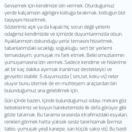
Gevşemek için kendimize izin vermek. Oturduğumuz
yerde kalçamızın ağırlığını koltuğa bırakmak, koltuğun bizi
taşıyışını hissetmek.
Gözlerimiz açık ya da kapalı hiç sorun değil yeterki
odağımız kendimizde ve içimizde duyumlarımızda olsun.
Ayaklarımızın dokunduğu yerle temasını hissetmek,
tabanlarımdaki sıcaklığı, soğukluğu, sert bir yerlemi
temasdayım, yumuşak mı fark etmek. Belki omuzlarımın
yumuşamasına izin vermek..Sadece kendime ve hislerime
ait bir kaç dakika ayırmak inanılmaz destekleyici ve
gevşetici olabilir. 5 duyumuzda ( ses,tat, koku vs) neler
oluyor bunu izlemek de en muhteşem araçlardan biri
bulunduğumuz ana gelebilmek için.
Gün içinde bazen, İçinde bulunduğumuz odayı, mekanı göz
bebeklerimiz ve boyun hareketemizle ilk defa görüyor gibi
gözle taramak. Bu tarama sırasında etrafımızdaki eşyaları,
renkleri görmek hatta yüksek sesle tanımlamak (kırmızı
tablo, yumuşak yeşil kanepe, sarı küçük saksı vb). Bu basit