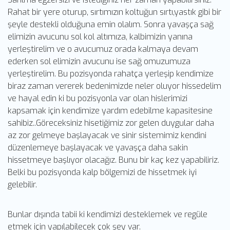
Rahat bir yere oturup, sırtımızın koltuğun sırtı,yastık gibi bir
şeyle destekli olduğuna emin olalım. Sonra yavaşça sağ
elimizin avucunu sol kol altımıza, kalbimizin yanına
yerleştirelim ve o avucumuz orada kalmaya devam
ederken sol elimizin avucunu ise sağ omuzumuza
yerleştirelim. Bu pozisyonda rahatça yerleşip kendimize
biraz zaman vererek bedenimizde neler oluyor hissedelim
ve hayal edin ki bu pozisyonla var olan hislerimizi
kapsamak için kendimize yardım edebilme kapasitesine
sahibiz..Göreceksiniz hisetiğimiz zor gelen duygular daha
az zor gelmeye başlayacak ve sinir sistemimiz kendini
düzenlemeye başlayacak ve yavaşça daha sakin
hissetmeye başlıyor olacağız. Bunu bir kaç kez yapabiliriz.
Belki bu pozisyonda kalp bölgemizi de hissetmek iyi
gelebilir.
Bunlar dışında tabii ki kendimizi desteklemek ve regüle
etmek için yapılabilecek çok şey var.