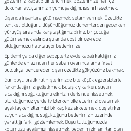
gözlerimizi kapatıp dinlendirmek. Gözlerimize hafifçe
dokunan avuçlarımızın yumuşaklığını, ısısını hissetmek.
Dışarıda insanlara gülümsemek, selam vermek..Özellikle
tehlikeli olduğunu düşündüğümüz dönemlerden geçerken
yürüyüş sırasında karşılaştığımız birine, bir çocuğa
gülümsemek aslında şu anda dost bir çevrede
olduğumuzu hatırlatıyor bedenimize.
Epidemi ya da diğer sebeplerle evde kapalı kaldığımız
günlerde en azından her sabah uyanınca ama fırsat
buldukça, pencereden dışarı özellikle gökyüzüne bakmak.
Gün boyu pratik rutin işlerimizde bile küçük egzersizlerle
farkındalığımızı geliştirmek. Bulaşık yıkarken, suyun
sıcaklığını soğukluğunu elimizin derisinde hissetmek,
oturduğumuz yerde tv izlerken bile ellerimizi ovalamak,
ayaktayken ellerimizi bir kaç kez sirkelemek, duş alırken
suyun sıcaklığını, soğukluğunu bedenimizin üzerinde
yarattığı farkı, gözlemlemek. Duşu tuttuğumuzda
kolumuzu ayağımızı hissetmek, bedenimizin sınırları olan