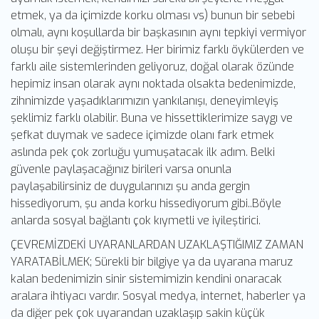
etmek, ya da içimizde korku olması vs) bunun bir sebebi
olmalı, aynı koşullarda bir başkasının aynı tepkiyi vermiyor
oluşu bir şeyi değiştirmez. Her birimiz farklı öykülerden ve
farklı aile sistemlerinden geliyoruz, doğal olarak özünde
hepimiz insan olarak aynı noktada olsakta bedenimizde,
zihnimizde yaşadıklarımızın yankılanışı, deneyimleyiş
şeklimiz farklı olabilir. Buna ve hissettiklerimize saygı ve
şefkat duymak ve sadece içimizde olanı fark etmek
aslında pek çok zorluğu yumuşatacak ilk adım. Belki
güvenle paylaşacağınız birileri varsa onunla
paylaşabilirsiniz de duygularınızı şu anda gergin
hissediyorum, şu anda korku hissediyorum gibi..Böyle
anlarda sosyal bağlantı çok kıymetli ve iyileştirici.
ÇEVREMİZDEKİ UYARANLARDAN UZAKLAŞTIĞIMIZ ZAMAN
YARATABİLMEK; Sürekli bir bilgiye ya da uyarana maruz
kalan bedenimizin sinir sistemimizin kendini onaracak
aralara ihtiyacı vardır. Sosyal medya, internet, haberler ya
da diğer pek çok uyarandan uzaklaşıp sakin küçük