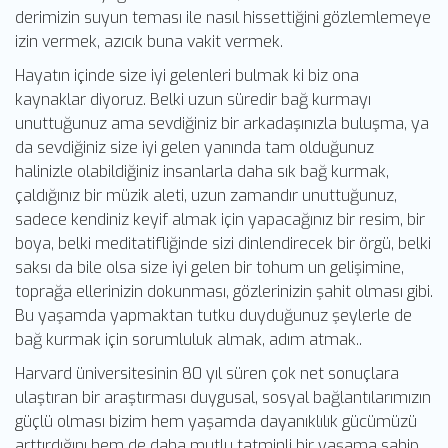
derimizin suyun teması ile nasıl hissettiğini gözlemlemeye
izin vermek, azıcık buna vakit vermek.
Hayatın içinde size iyi gelenleri bulmak ki biz ona
kaynaklar diyoruz. Belki uzun süredir bağ kurmayı
unuttuğunuz ama sevdiğiniz bir arkadaşınızla buluşma, ya
da sevdiğiniz size iyi gelen yanında tam olduğunuz
halinizle olabildiğiniz insanlarla daha sık bağ kurmak,
çaldığınız bir müzik aleti, uzun zamandır unuttuğunuz,
sadece kendiniz keyif almak için yapacağınız bir resim, bir
boya, belki meditatifliğinde sizi dinlendirecek bir örgü, belki
saksı da bile olsa size iyi gelen bir tohum un gelişimine,
toprağa ellerinizin dokunması, gözlerinizin şahit olması gibi.
Bu yaşamda yapmaktan tutku duyduğunuz şeylerle de
bağ kurmak için sorumluluk almak, adım atmak..
Harvard üniversitesinin 80 yıl süren çok net sonuçlara
ulaştıran bir araştırması duygusal, sosyal bağlantılarımızın
güçlü olması bizim hem yaşamda dayanıklılık gücümüzü
arttırdığını hem de daha mutlu tatminli bir yaşama sahip