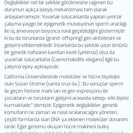
Değişiklikler net bir şekilde görülmesine rağmen bu
durumun açıkça işleyiş mekanizması tam olarak
anlaşılamamıştır. Yuvarlak solucanlarda yapılan yeni bir
çalışma yaygın bir epigenetik mutasyonun sperm aracılığı
ile üç jenerasyon boyunca nasıl geçebildiğini göstermiştir
ki bu da torunlarda (grand- offspring) gen aktivitesini ve
gelişimi etkilemektedir. İnsanlarda bu şekilde uzun ömürlü
bir genetik hafızanın kanıtları kısıtlı (yetersiz) olsa da
yuvarlak solucanlarla (Caenorhabditis elegans) ilgili bu
çalışma epey açıklayıcıdır.
California Üniversitesinde moleküler ve hücre biyolojisi
olan Susan Strome (santa cruz da ) ; Bu sonuçlar sperm
ile geçen histone mark ları ve gen expresyonu ile
çocukların ve torunların gelişimi arasında sebep- etki ilişkisi
kurmaktadır." demiştir. Epigenetik değişiklikler, genetik
komutların ne zaman ve nasıl sıralanacağını yöneten,
çeşitli formlarda olan DNA ya eklenen moleküler donanım
lardır. Eğer genomu okuyan hücre makinesi bulky