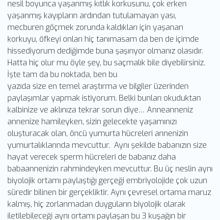
nesil boyunca yaşanmış kıtlık korkusunu, çok erken
yaşanmış kayıpların ardından tutulamayan yası,
mecburen göçmek zorunda kaldıkları için yaşanan
korkuyu, öfkeyi onları hiç tanımasam da ben de içimde
hissediyorum dediğimde buna şaşırıyor olmanız olasıdır.
Hatta hiç olur mu öyle şey, bu saçmalık bile diyebilirsiniz.
İşte tam da bu noktada, ben bu
yazıda size en temel araştırma ve bilgiler üzerinden
paylaşımlar yapmak istiyorum. Belki bunları okuduktan
kalbinize ve aklınıza tekrar sorun diye… Anneanneniz
annenize hamileyken, sizin gelecekte yaşamınızı
oluşturacak olan, öncü yumurta hücreleri annenizin
yumurtalıklarında mevcuttur. Aynı şekilde babanızın size
hayat verecek sperm hücreleri de babanız daha
babaannenizin rahmindeyken mevcuttur. Bu üç neslin aynı
biyolojik ortamı paylaştığı gerçeği embriyolojide çok uzun
süredir bilinen bir gerçekliktir. Aynı çevresel ortama maruz
kalmış, hiç zorlanmadan duyguların biyolojik olarak
iletilebileceği aynı ortamı paylaşan bu 3 kuşağın bir