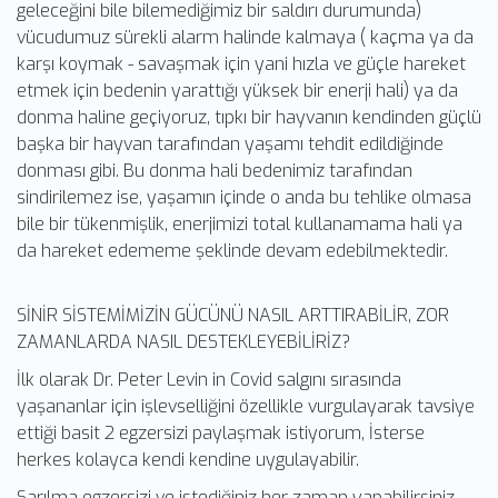
geleceğini bile bilemediğimiz bir saldırı durumunda)
vücudumuz sürekli alarm halinde kalmaya ( kaçma ya da
karşı koymak - savaşmak için yani hızla ve güçle hareket
etmek için bedenin yarattığı yüksek bir enerji hali) ya da
donma haline geçiyoruz, tıpkı bir hayvanın kendinden güçlü
başka bir hayvan tarafından yaşamı tehdit edildiğinde
donması gibi. Bu donma hali bedenimiz tarafından
sindirilemez ise, yaşamın içinde o anda bu tehlike olmasa
bile bir tükenmişlik, enerjimizi total kullanamama hali ya
da hareket edememe şeklinde devam edebilmektedir.
SİNİR SİSTEMİMİZİN GÜCÜNÜ NASIL ARTTIRABİLİR, ZOR
ZAMANLARDA NASIL DESTEKLEYEBİLİRİZ?
İlk olarak Dr. Peter Levin in Covid salgını sırasında
yaşananlar için işlevselliğini özellikle vurgulayarak tavsiye
ettiği basit 2 egzersizi paylaşmak istiyorum, İsterse
herkes kolayca kendi kendine uygulayabilir.
Sarılma egzersizi ve istediğiniz her zaman yapabilirsiniz.