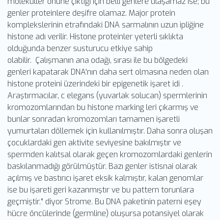
molekuller önüne çıktığı için belli genlere ulaşamaz ise; bu
genler proteinlere deşifre olamaz. Major protein
komplekslerinin etrafındaki DNA sarmalının uzun ipliğine
histone adı verilir. Histone proteinler yeterli sıklıkta
olduğunda benzer susturucu etkiye sahip
olabilir. Çalışmanın ana odağı, sırası ile bu bölgedeki
genleri kapatarak DNA'nın daha sert olmasına neden olan
histone proteini üzerindeki bir epigenetik işaret idi .
Araştırmacılar, c elegans (yuvarlak solucan) spermlerinin
kromozomlarından bu histone marking leri çıkarmış ve
bunlar sonradan kromozomları tamamen işaretli
yumurtaları döllemek için kullanılmıştır. Daha sonra oluşan
çocuklardaki gen aktivite seviyesine bakılmıştır ve
spermden kalıtsal olarak geçen kromozomlardaki genlerin
baskılanmadığı görülmüştür. Bazı genler istisnai olarak
açılmış ve bastırıcı işaret eksik kalmıştır, kalan genomlar
ise bu işareti geri kazanmıştır ve bu pattern torunlara
geçmiştir." diyor Strome. Bu DNA paketinin paterni eşey
hücre öncülerinde (germline) oluşursa potansiyel olarak