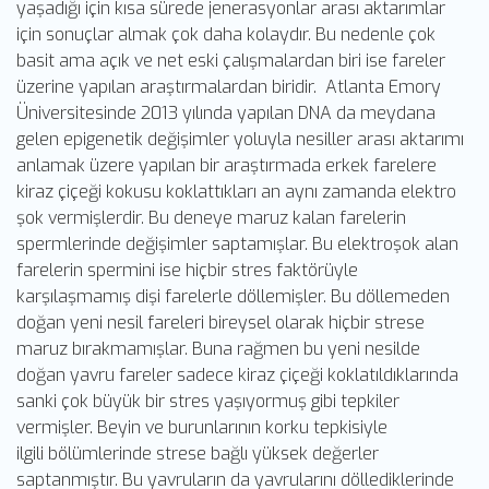
yaşadığı için kısa sürede jenerasyonlar arası aktarımlar
için sonuçlar almak çok daha kolaydır. Bu nedenle çok
basit ama açık ve net eski çalışmalardan biri ise fareler
üzerine yapılan araştırmalardan biridir. Atlanta Emory
Üniversitesinde 2013 yılında yapılan DNA da meydana
gelen epigenetik değişimler yoluyla nesiller arası aktarımı
anlamak üzere yapılan bir araştırmada erkek farelere
kiraz çiçeği kokusu koklattıkları an aynı zamanda elektro
şok vermişlerdir. Bu deneye maruz kalan farelerin
spermlerinde değişimler saptamışlar. Bu elektroşok alan
farelerin spermini ise hiçbir stres faktörüyle
karşılaşmamış dişi farelerle döllemişler. Bu döllemeden
doğan yeni nesil fareleri bireysel olarak hiçbir strese
maruz bırakmamışlar. Buna rağmen bu yeni nesilde
doğan yavru fareler sadece kiraz çiçeği koklatıldıklarında
sanki çok büyük bir stres yaşıyormuş gibi tepkiler
vermişler. Beyin ve burunlarının korku tepkisiyle
ilgili bölümlerinde strese bağlı yüksek değerler
saptanmıştır. Bu yavruların da yavrularını döllediklerinde