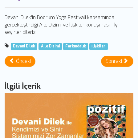
Devani Dilek'in Bodrum Yoga Festivali kapsamında
gerçekleştirdiği Aile Dizimi ve İlişkiler konuşması... İyi
seyirler dileriz.
Devani Dilek
Aile Dizimi
Farkındalık
İlişkiler
Önceki
Sonraki
İlgili İçerik