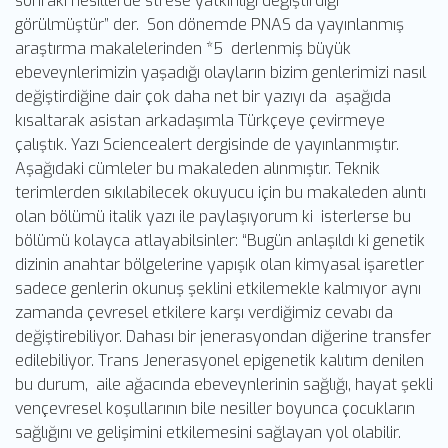
sonraki nesillerde strese yatkınlığı değiştirdiği
görülmüştür” der. Son dönemde PNAS da yayınlanmış
araştırma makalelerinden *5 derlenmiş büyük
ebeveynlerimizin yaşadığı olayların bizim genlerimizi nasıl
değiştirdiğine dair çok daha net bir yazıyı da aşağıda
kısaltarak asistan arkadaşımla Türkçeye çevirmeye
çalıştık. Yazı Sciencealert dergisinde de yayınlanmıştır.
Aşağıdaki cümleler bu makaleden alınmıştır. Teknik
terimlerden sıkılabilecek okuyucu için bu makaleden alıntı
olan bölümü italik yazı ile paylaşıyorum ki isterlerse bu
bölümü kolayca atlayabilsinler: “Bugün anlaşıldı ki genetik
dizinin anahtar bölgelerine yapışık olan kimyasal işaretler
sadece genlerin okunuş şeklini etkilemekle kalmıyor aynı
zamanda çevresel etkilere karşı verdiğimiz cevabı da
değiştirebiliyor. Dahası bir jenerasyondan diğerine transfer
edilebiliyor. Trans Jenerasyonel epigenetik kalıtım denilen
bu durum, aile ağacında ebeveynlerinin sağlığı, hayat şekli
vençevresel koşullarının bile nesiller boyunca çocukların
sağlığını ve gelişimini etkilemesini sağlayan yol olabilir.