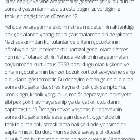
işlevi değişir ve yine araştırmalar göstermiştir ki bu durum
sonraki yaşamlarımızda stresle bağımızı, verdiğimiz
tepkileri değiştirir ve düzenler. *2
Yehuda ve araştırma ekibinin stres modellerinin aktarıldığı
pek çok alanda yaptığı tarihi çalışmalardan biri de yıllarca
Nazi soykırımdan kurtulanlar ve onların çocuklarının
nörobiyolojisini incelemektir. Kortizol genel olarak “stres
hormonu” olarak bilinir. Yehuda ve ekibinin araştırmaları
soykırımdan kurtulmuş TSSB bozukluğu olan kişilerin ve
onların çocuklarının benzer bozuk kortizol seviyesine sahip
olduklarını göstermiştir. Bu deneyimlerden gelen ailelerde
sonraki kuşaklarda, stres kaynaklı pek çok semptoma,
kronik ağrı, kronik yorgunluk, majör depresyon, anksiyete
gibi pek çok travmaya sahip ya da yatkın olduklarını
saptamıştır. *3 Örneğin savaş yaşamış bir ebeveynin
sonraki kuşaklarında sese aşırı duyarlılık, genelde bir
tetikte olma hali, stresli olma hali şeklinde yansımaları
saptanmıştır. Bu durumun sadece savaş gibi kitlesel
büyüklükte bir travma olmasına gerek yoktur. Ailelerimizin