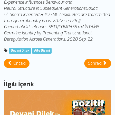
Experience Influences Behaviour and
Neural Structure in Subsequent Generations&quot;
5* Sperm-inherited H3k27ME3 epialleles are transmitted
transgenerationally in cis. 2022 sep 26 //
Caenorhabditis elegans SET1/COMPASS mAİNTAİNS
Germline Identity by Preventing Transcriptional
Deregulation Across Generations. 2020 Sep. 22
Devani Dilek
Aile Dizimi
Önceki
Sonraki
İlgili İçerik