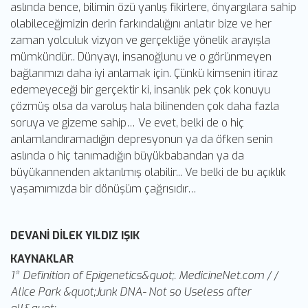
aslında bence, bilimin özü yanlış fikirlere, önyargılara sahip
olabileceğimizin derin farkındalığını anlatır bize ve her
zaman yolculuk vizyon ve gerçekliğe yönelik arayışla
mümkündür.. Dünyayı, insanoğlunu ve o görünmeyen
bağlarımızı daha iyi anlamak için. Çünkü kimsenin itiraz
edemeyeceği bir gerçektir ki, insanlık pek çok konuyu
çözmüş olsa da varoluş hala bilinenden çok daha fazla
soruya ve gizeme sahip… Ve evet, belki de o hiç
anlamlandıramadığın depresyonun ya da öfken senin
aslında o hiç tanımadığın büyükbabandan ya da
büyükannenden aktarılmış olabilir... Ve belki de bu açıklık
yaşamımızda bir dönüşüm çağrısıdır…
DEVANİ DİLEK YILDIZ IŞIK
KAYNAKLAR
1* Definition of Epigenetics&quot;. MedicineNet.com / /
Alice Park &quot;Junk DNA- Not so Useless after