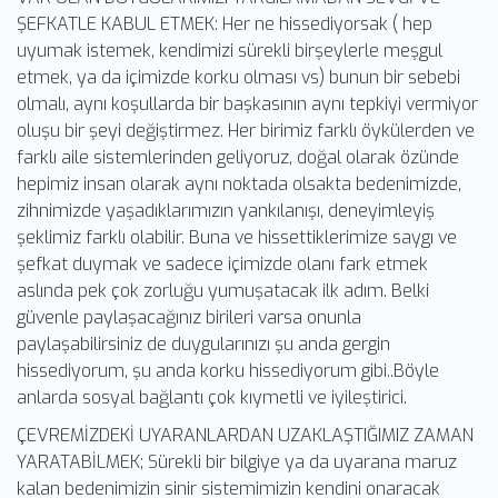
ŞEFKATLE KABUL ETMEK: Her ne hissediyorsak ( hep
uyumak istemek, kendimizi sürekli birşeylerle meşgul
etmek, ya da içimizde korku olması vs) bunun bir sebebi
olmalı, aynı koşullarda bir başkasının aynı tepkiyi vermiyor
oluşu bir şeyi değiştirmez. Her birimiz farklı öykülerden ve
farklı aile sistemlerinden geliyoruz, doğal olarak özünde
hepimiz insan olarak aynı noktada olsakta bedenimizde,
zihnimizde yaşadıklarımızın yankılanışı, deneyimleyiş
şeklimiz farklı olabilir. Buna ve hissettiklerimize saygı ve
şefkat duymak ve sadece içimizde olanı fark etmek
aslında pek çok zorluğu yumuşatacak ilk adım. Belki
güvenle paylaşacağınız birileri varsa onunla
paylaşabilirsiniz de duygularınızı şu anda gergin
hissediyorum, şu anda korku hissediyorum gibi..Böyle
anlarda sosyal bağlantı çok kıymetli ve iyileştirici.
ÇEVREMİZDEKİ UYARANLARDAN UZAKLAŞTIĞIMIZ ZAMAN
YARATABİLMEK; Sürekli bir bilgiye ya da uyarana maruz
kalan bedenimizin sinir sistemimizin kendini onaracak