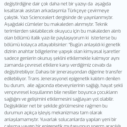
değiştirdiğine dair çok daha net bir yazıyı da aşağıda
kısaltarak asistan arkadaşımla Türkçeye çevirmeye
çalıştık. Yazı Sciencealert dergisinde de yayınlanmıştır.
Aşağıdaki cümleler bu makaleden alınmıştır. Teknik
terimlerden sıkılabilecek okuyucu için bu makaleden alıntı
olan bölümü italik yazı ile paylaşıyorum ki isterlerse bu
bölümü kolayca atlayabilsinler: “Bugün anlaşıldı ki genetik
dizinin anahtar bölgelerine yapışık olan kimyasal işaretler
sadece genlerin okunuş şeklini etkilemekle kalmıyor aynı
zamanda çevresel etkilere karşı verdiğimiz cevabı da
değiştirebiliyor. Dahası bir jenerasyondan diğerine transfer
edilebiliyor. Trans Jenerasyonel epigenetik kalıtım denilen
bu durum, aile ağacında ebeveynlerinin sağlığı, hayat şekli
vençevresel koşullarının bile nesiller boyunca çocukların
sağlığını ve gelişimini etkilemesini sağlayan yol olabilir.
Değişiklikler net bir şekilde görülmesine rağmen bu
durumun açıkça işleyiş mekanizması tam olarak
anlaşılamamıştır. Yuvarlak solucanlarda yapılan yeni bir
çalışma yaygın bir epigenetik mutasyonun sperm aracılığı