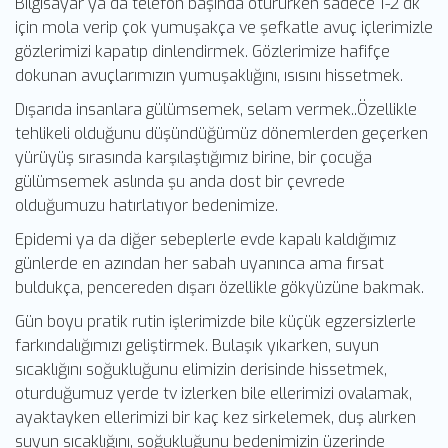
Bilgisayar ya da telefon başında otururken sadece 1-2 dk
için mola verip çok yumuşakça ve şefkatle avuç içlerimizle
gözlerimizi kapatıp dinlendirmek. Gözlerimize hafifçe
dokunan avuçlarımızın yumuşaklığını, ısısını hissetmek.
Dışarıda insanlara gülümsemek, selam vermek..Özellikle
tehlikeli olduğunu düşündüğümüz dönemlerden geçerken
yürüyüş sırasında karşılaştığımız birine, bir çocuğa
gülümsemek aslında şu anda dost bir çevrede
olduğumuzu hatırlatıyor bedenimize.
Epidemi ya da diğer sebeplerle evde kapalı kaldığımız
günlerde en azından her sabah uyanınca ama fırsat
buldukça, pencereden dışarı özellikle gökyüzüne bakmak.
Gün boyu pratik rutin işlerimizde bile küçük egzersizlerle
farkındalığımızı geliştirmek. Bulaşık yıkarken, suyun
sıcaklığını soğukluğunu elimizin derisinde hissetmek,
oturduğumuz yerde tv izlerken bile ellerimizi ovalamak,
ayaktayken ellerimizi bir kaç kez sirkelemek, duş alırken
suyun sıcaklığını, soğukluğunu bedenimizin üzerinde