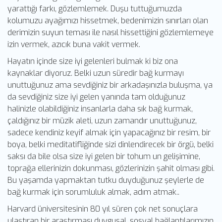
yarattığı farkı, gözlemlemek. Duşu tuttuğumuzda
kolumuzu ayağımızı hissetmek, bedenimizin sınırları olan
derimizin suyun teması ile nasıl hissettiğini gözlemlemeye
izin vermek, azıcık buna vakit vermek.
Hayatın içinde size iyi gelenleri bulmak ki biz ona
kaynaklar diyoruz. Belki uzun süredir bağ kurmayı
unuttuğunuz ama sevdiğiniz bir arkadaşınızla buluşma, ya
da sevdiğiniz size iyi gelen yanında tam olduğunuz
halinizle olabildiğiniz insanlarla daha sık bağ kurmak,
çaldığınız bir müzik aleti, uzun zamandır unuttuğunuz,
sadece kendiniz keyif almak için yapacağınız bir resim, bir
boya, belki meditatifliğinde sizi dinlendirecek bir örgü, belki
saksı da bile olsa size iyi gelen bir tohum un gelişimine,
toprağa ellerinizin dokunması, gözlerinizin şahit olması gibi.
Bu yaşamda yapmaktan tutku duyduğunuz şeylerle de
bağ kurmak için sorumluluk almak, adım atmak..
Harvard üniversitesinin 80 yıl süren çok net sonuçlara
ulaştıran bir araştırması duygusal, sosyal bağlantılarımızın