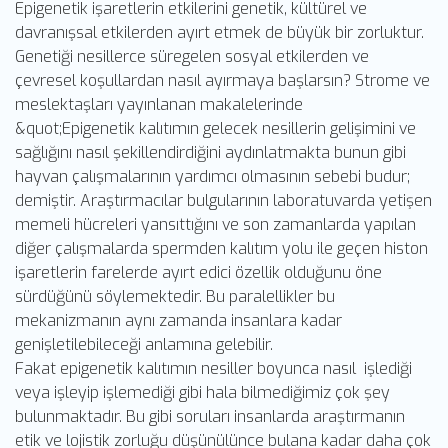
Epigenetik işaretlerin etkilerini genetik, kültürel ve
davranışsal etkilerden ayırt etmek de büyük bir zorluktur.
Genetiği nesillerce süregelen sosyal etkilerden ve
çevresel koşullardan nasıl ayırmaya başlarsın? Strome ve
meslektaşları yayınlanan makalelerinde
&quot;Epigenetik kalıtımın gelecek nesillerin gelişimini ve
sağlığını nasıl şekillendirdiğini aydınlatmakta bunun gibi
hayvan çalışmalarının yardımcı olmasının sebebi budur;
demiştir. Araştırmacılar bulgularının laboratuvarda yetişen
memeli hücreleri yansıttığını ve son zamanlarda yapılan
diğer çalışmalarda spermden kalıtım yolu ile geçen histon
işaretlerin farelerde ayırt edici özellik olduğunu öne
sürdüğünü söylemektedir. Bu paralellikler bu
mekanizmanın aynı zamanda insanlara kadar
genişletilebileceği anlamına gelebilir.
Fakat epigenetik kalıtımın nesiller boyunca nasıl işlediği
veya işleyip işlemediği gibi hala bilmediğimiz çok şey
bulunmaktadır. Bu gibi soruları insanlarda araştırmanın
etik ve lojistik zorluğu düşünülünce bulana kadar daha çok