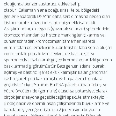
olduğunda benzer susturucu etkiye sahip
olabilir. Çalışmanın ana odağı, sırası ile bu bölgedeki
genleri kapatarak DNA'nın daha sert olmasına neden olan
histone proteini üzerindeki bir epigenetik işaret idi .
Araştırmacılar, c elegans (yuvarlak solucan) spermlerinin
kromozomlarından bu histone marking leri çıkarmış ve
bunlar sonradan kromozomları tamamen işaretli
yumurtaları döllemek için kullanılmıştır. Daha sonra oluşan
çocuklardaki gen aktivite seviyesine bakılmıştır ve
spermden kalıtsal olarak geçen kromozomlardaki genlerin
baskılanmadığı görülmüştür. Bazı genler istisnai olarak
açılmış ve bastırıcı işaret eksik kalmıştır, kalan genomlar
ise bu işareti geri kazanmıştır ve bu pattern torunlara
geçmiştir." diyor Strome. Bu DNA paketinin paterni eşey
hücre öncülerinde (germline) oluşursa potansiyel olarak
birçok jenerasyona geçebileceğini spekule etmekteyiz...
Birkaç nadir ve önemli insan çalışmasında büyük anne ve
babaların yiyeceğe erişiminin 2 jenerasyon boyunca
torunlarının sağlığını etkilediği kanıtlanmıştır. Diğer bir