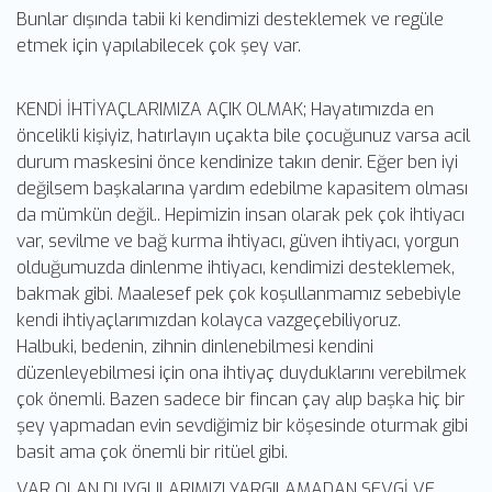
Bunlar dışında tabii ki kendimizi desteklemek ve regüle
etmek için yapılabilecek çok şey var.
KENDİ İHTİYAÇLARIMIZA AÇIK OLMAK; Hayatımızda en
öncelikli kişiyiz, hatırlayın uçakta bile çocuğunuz varsa acil
durum maskesini önce kendinize takın denir. Eğer ben iyi
değilsem başkalarına yardım edebilme kapasitem olması
da mümkün değil.. Hepimizin insan olarak pek çok ihtiyacı
var, sevilme ve bağ kurma ihtiyacı, güven ihtiyacı, yorgun
olduğumuzda dinlenme ihtiyacı, kendimizi desteklemek,
bakmak gibi. Maalesef pek çok koşullanmamız sebebiyle
kendi ihtiyaçlarımızdan kolayca vazgeçebiliyoruz.
Halbuki, bedenin, zihnin dinlenebilmesi kendini
düzenleyebilmesi için ona ihtiyaç duyduklarını verebilmek
çok önemli. Bazen sadece bir fincan çay alıp başka hiç bir
şey yapmadan evin sevdiğimiz bir köşesinde oturmak gibi
basit ama çok önemli bir ritüel gibi.
VAR OLAN DUYGULARIMIZI YARGILAMADAN SEVGİ VE