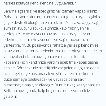
herkes kolayca kendi kendine uygulayabilir.
Sarılma egzersizi ve istediğiniz her zaman yapabilirsiniz.
Rahat bir yere oturup, sırtımızın koltuğun sırtı,yastık gibi bir
şeyle destekli olduğuna emin olalım. Sonra yavaşça sağ
elimizin avucunu sol kol altımıza, kalbimizin yanına
yerleştirelim ve o avucumuz orada kalmaya devam
ederken sol elimizin avucunu ise sağ omuzumuza
yerleştirelim. Bu pozisyonda rahatça yerleşip kendimize
biraz zaman vererek bedenimizde neler oluyor hissedelim
ve hayal edin ki bu pozisyonla var olan hislerimizi
kapsamak için kendimize yardım edebilme kapasitesine
sahibiz..Göreceksiniz hisetiğimiz zor gelen duygular daha
az zor gelmeye başlayacak ve sinir sistemimiz kendini
düzenlemeye başlayacak ve yavaşça daha sakin
hissetmeye başlıyor olacağız. Bunu bir kaç kez yapabiliriz.
Belki bu pozisyonda kalp bölgemizi de hissetmek iyi
gelebilir.