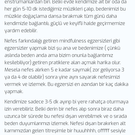
enstrümanlardan biri. Belki evde kendimize ait bir oda da
her gün 5-10 dk istediğimiz müzikleri çalıp, bedenimizi bu
müzikle doğaçlama dansa bırakmak tüm günü daha
kendimizle bağlantılı, güçlü ve keyifli halde geçirmemize
yardım edebilir.
Nefes farkındalığı getiren mindfulness egzersizleri gibi
egzersizler yapmak bizi şu ana ve bedenimize ( çünkü
aslında beden anda ama bizim onunla bağlantımız
kesilebiliyor) getiren pratiklere alan açmak harika olur.
Mesela nefes alırken 5 e kadar saymak( zor geliyorsa 3
ya da 4 de olabilir) sonra yine aynı sayarak nefesimizi
vermek ve izlemek. Bu egzersizi en azından bir kaç dakika
yapmak.
Kendimize sadece 3-5 dk ayırıp bi yere rahatça oturmaya
izin verebiliriz. Belki derin bir nefes alıp sonra biraz daha
uzunca bir sürede bu nefesi dışarı verebilmek ve o sırada
beden duyumlarımızı izlemek. Nefesi dışarı bırakırken alt
karnımızdan gelen titreşimle bir huuuhhhh, offfff sesiyle