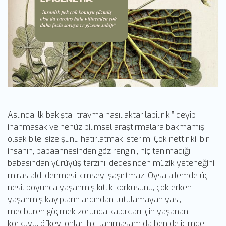
Aslında ilk bakışta “travma nasıl aktarılabilir ki” deyip
inanmasak ve henüz bilimsel araştırmalara bakmamış
olsak bile, size şunu hatırlatmak isterim; Çok nettir ki, bir
insanın, babaannesinden göz rengini, hiç tanımadığı
babasından yürüyüş tarzını, dedesinden müzik yeteneğini
miras aldı denmesi kimseyi şaşırtmaz. Oysa ailemde üç
nesil boyunca yaşanmış kıtlık korkusunu, çok erken
yaşanmış kayıpların ardından tutulamayan yası,
mecburen göçmek zorunda kaldıkları için yaşanan
korkuyu, öfkeyi onları hiç tanımasam da ben de içimde