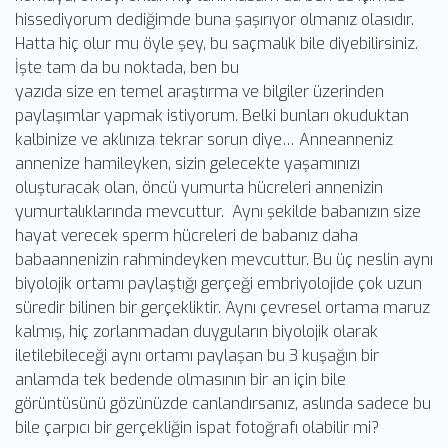
hissediyorum dediğimde buna şaşırıyor olmanız olasıdır.
Hatta hiç olur mu öyle şey, bu saçmalık bile diyebilirsiniz.
İşte tam da bu noktada, ben bu
yazıda size en temel araştırma ve bilgiler üzerinden
paylaşımlar yapmak istiyorum. Belki bunları okuduktan
kalbinize ve aklınıza tekrar sorun diye… Anneanneniz
annenize hamileyken, sizin gelecekte yaşamınızı
oluşturacak olan, öncü yumurta hücreleri annenizin
yumurtalıklarında mevcuttur. Aynı şekilde babanızın size
hayat verecek sperm hücreleri de babanız daha
babaannenizin rahmindeyken mevcuttur. Bu üç neslin aynı
biyolojik ortamı paylaştığı gerçeği embriyolojide çok uzun
süredir bilinen bir gerçekliktir. Aynı çevresel ortama maruz
kalmış, hiç zorlanmadan duyguların biyolojik olarak
iletilebileceği aynı ortamı paylaşan bu 3 kuşağın bir
anlamda tek bedende olmasının bir an için bile
görüntüsünü gözünüzde canlandırsanız, aslında sadece bu
bile çarpıcı bir gerçekliğin ispat fotoğrafı olabilir mi?