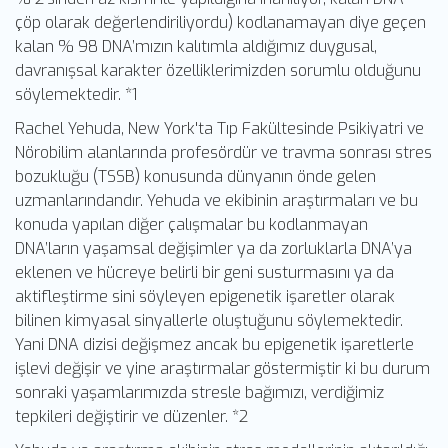
çöp olarak değerlendiriliyordu) kodlanamayan diye geçen
kalan % 98 DNA’mızın kalıtımla aldığımız duygusal,
davranışsal karakter özelliklerimizden sorumlu olduğunu
söylemektedir. *1
Rachel Yehuda, New York'ta Tıp Fakültesinde Psikiyatri ve
Nörobilim alanlarında profesördür ve travma sonrası stres
bozukluğu (TSSB) konusunda dünyanın önde gelen
uzmanlarındandır. Yehuda ve ekibinin araştırmaları ve bu
konuda yapılan diğer çalışmalar bu kodlanmayan
DNA’ların yaşamsal değişimler ya da zorluklarla DNA’ya
eklenen ve hücreye belirli bir geni susturmasını ya da
aktifleştirme sini söyleyen epigenetik işaretler olarak
bilinen kimyasal sinyallerle oluştuğunu söylemektedir.
Yani DNA dizisi değişmez ancak bu epigenetik işaretlerle
işlevi değişir ve yine araştırmalar göstermiştir ki bu durum
sonraki yaşamlarımızda stresle bağımızı, verdiğimiz
tepkileri değiştirir ve düzenler. *2