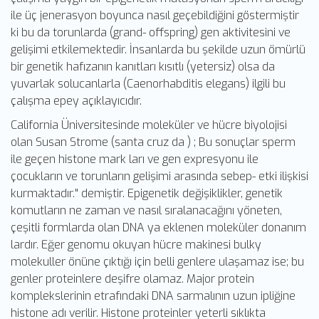
ile üç jenerasyon boyunca nasıl geçebildiğini göstermiştir
ki bu da torunlarda (grand- offspring) gen aktivitesini ve
gelişimi etkilemektedir. İnsanlarda bu şekilde uzun ömürlü
bir genetik hafızanın kanıtları kısıtlı (yetersiz) olsa da
yuvarlak solucanlarla (Caenorhabditis elegans) ilgili bu
çalışma epey açıklayıcıdır.
California Üniversitesinde moleküler ve hücre biyolojisi
olan Susan Strome (santa cruz da ) ; Bu sonuçlar sperm
ile geçen histone mark ları ve gen expresyonu ile
çocukların ve torunların gelişimi arasında sebep- etki ilişkisi
kurmaktadır." demiştir. Epigenetik değişiklikler, genetik
komutların ne zaman ve nasıl sıralanacağını yöneten,
çeşitli formlarda olan DNA ya eklenen moleküler donanım
lardır. Eğer genomu okuyan hücre makinesi bulky
molekuller önüne çıktığı için belli genlere ulaşamaz ise; bu
genler proteinlere deşifre olamaz. Major protein
komplekslerinin etrafındaki DNA sarmalının uzun ipliğine
histone adı verilir. Histone proteinler yeterli sıklıkta