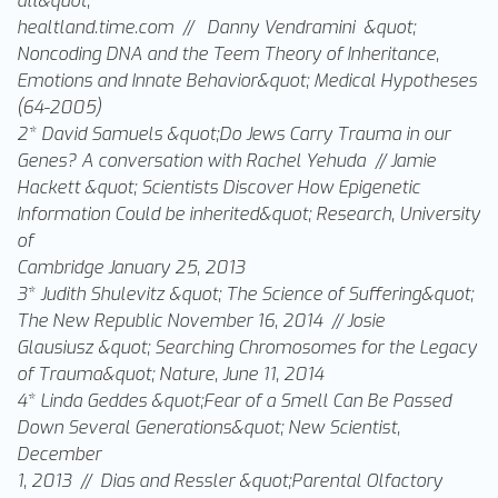
all&quot;
healtland.time.com // Danny Vendramini &quot;
Noncoding DNA and the Teem Theory of Inheritance,
Emotions and Innate Behavior&quot; Medical Hypotheses
(64-2005)
2* David Samuels &quot;Do Jews Carry Trauma in our
Genes? A conversation with Rachel Yehuda // Jamie
Hackett &quot; Scientists Discover How Epigenetic
Information Could be inherited&quot; Research, University
of
Cambridge January 25, 2013
3* Judith Shulevitz &quot; The Science of Suffering&quot;
The New Republic November 16, 2014 // Josie
Glausiusz &quot; Searching Chromosomes for the Legacy
of Trauma&quot; Nature, June 11, 2014
4* Linda Geddes &quot;Fear of a Smell Can Be Passed
Down Several Generations&quot; New Scientist,
December
1, 2013 // Dias and Ressler &quot;Parental Olfactory