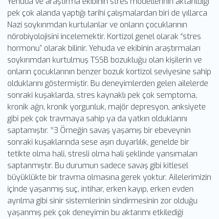
Yehuda ve araştırma ekibinin stres modellerinin aktarıldığı
pek çok alanda yaptığı tarihi çalışmalardan biri de yıllarca
Nazi soykırımdan kurtulanlar ve onların çocuklarının
nörobiyolojisini incelemektir. Kortizol genel olarak “stres
hormonu” olarak bilinir. Yehuda ve ekibinin araştırmaları
soykırımdan kurtulmuş TSSB bozukluğu olan kişilerin ve
onların çocuklarının benzer bozuk kortizol seviyesine sahip
olduklarını göstermiştir. Bu deneyimlerden gelen ailelerde
sonraki kuşaklarda, stres kaynaklı pek çok semptoma,
kronik ağrı, kronik yorgunluk, majör depresyon, anksiyete
gibi pek çok travmaya sahip ya da yatkın olduklarını
saptamıştır. *3 Örneğin savaş yaşamış bir ebeveynin
sonraki kuşaklarında sese aşırı duyarlılık, genelde bir
tetikte olma hali, stresli olma hali şeklinde yansımaları
saptanmıştır. Bu durumun sadece savaş gibi kitlesel
büyüklükte bir travma olmasına gerek yoktur. Ailelerimizin
içinde yaşanmış suç, intihar, erken kayıp, erken evden
ayrılma gibi sinir sistemlerinin sindirmesinin zor olduğu
yaşanmış pek çok deneyimin bu aktarımı etkilediği