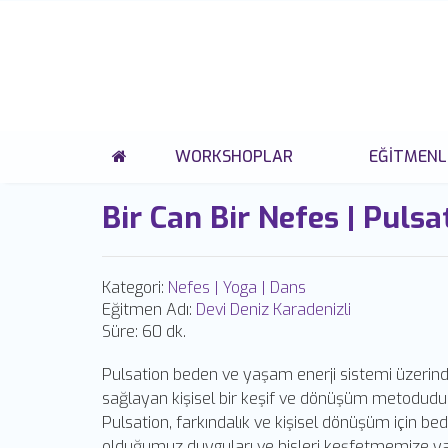
WORKSHOPLAR
EĞITMENL
Bir Can Bir Nefes | Pulsa
Kategori:
Nefes | Yoga | Dans
Eğitmen Adı:
Devi Deniz Karadenizli
Süre:
60 dk.
Pulsation beden ve yaşam enerji sistemi üzerind
sağlayan kişisel bir keşif ve dönüşüm metodudur
Pulsation, farkındalık ve kişisel dönüşüm için bed
olduğumuz duyguları ve hisleri keşfetmemize ya