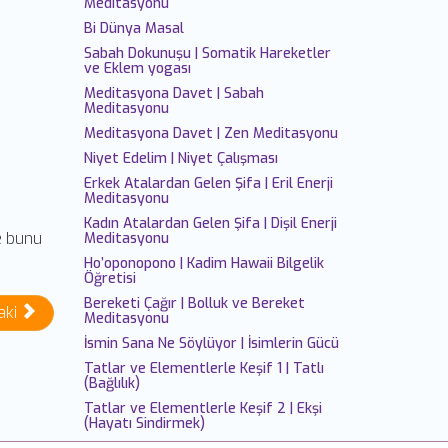
Meditasyonu
Bi Dünya Masal
Sabah Dokunuşu | Somatik Hareketler
ve Eklem yogası
Meditasyona Davet | Sabah
Meditasyonu
Meditasyona Davet | Zen Meditasyonu
Niyet Edelim | Niyet Çalışması
Erkek Atalardan Gelen Şifa | Eril Enerji
Meditasyonu
Kadın Atalardan Gelen Şifa | Dişil Enerji
se bunu
Meditasyonu
Ho’oponopono | Kadim Hawaii Bilgelik
Öğretisi
Bereketi Çağır | Bolluk ve Bereket
aki
Meditasyonu
İsmin Sana Ne Söylüyor | İsimlerin Gücü
Tatlar ve Elementlerle Keşif 1 | Tatlı
(Bağlılık)
Tatlar ve Elementlerle Keşif 2 | Ekşi
(Hayatı Sindirmek)