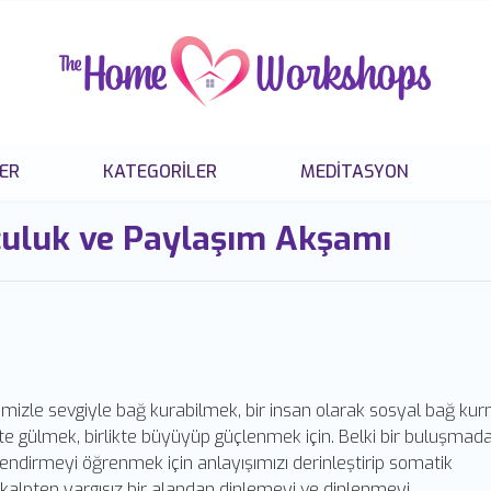
ER
KATEGORILER
MEDITASYON
culuk ve Paylaşım Akşamı
imizle sevgiyle bağ kurabilmek, bir insan olarak sosyal bağ ku
likte gülmek, birlikte büyüyüp güçlenmek için. Belki bir buluşmada
endirmeyi öğrenmek için anlayışımızı derinleştirip somatik
kalpten yargısız bir alandan dinlemeyi ve dinlenmeyi