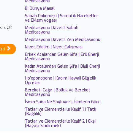
Meditasyonu
Bi Dünya Masal
Sabah Dokunuşu | Somatik Hareketler
ve Eklem yogası
a açık
Meditasyona Davet | Sabah
Meditasyonu
Meditasyona Davet | Zen Meditasyonu
Niyet Edelim | Niyet Çalışması
aki
Erkek Atalardan Gelen Şifa | Eril Enerji
Meditasyonu
Kadın Atalardan Gelen Şifa | Dişil Enerji
Meditasyonu
Ho’oponopono | Kadim Hawaii Bilgelik
Öğretisi
Bereketi Çağır | Bolluk ve Bereket
Meditasyonu
İsmin Sana Ne Söylüyor | İsimlerin Gücü
Tatlar ve Elementlerle Keşif 1 | Tatlı
(Bağlılık)
Tatlar ve Elementlerle Keşif 2 | Ekşi
(Hayatı Sindirmek)