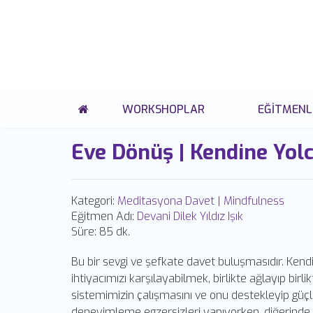
WORKSHOPLAR
EĞITMENL
Eve Dönüş | Kendine Yol
Kategori:
Meditasyona Davet | Mindfulness
Eğitmen Adı:
Devani Dilek Yıldız Işık
Süre:
85 dk.
Bu bir sevgi ve şefkate davet buluşmasıdır. Kend
ihtiyacımızı karşılayabilmek, birlikte ağlayıp bir
sistemimizin çalışmasını ve onu destekleyip güçl
deneyimleme egzersizleri yapıyorken, diğerinde 