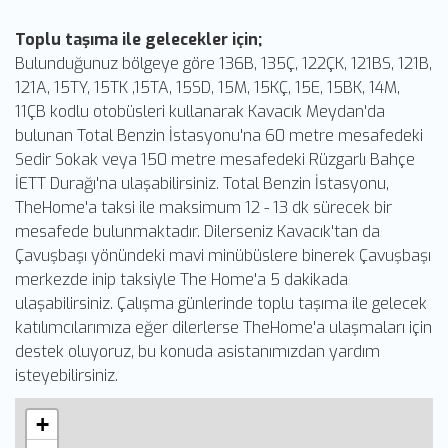
Toplu taşıma ile gelecekler için;
Bulunduğunuz bölgeye göre 136B, 135Ç, 122ÇK, 121BS, 121B,
121A, 15TY, 15TK ,15TA, 15SD, 15M, 15KÇ, 15E, 15BK, 14M,
11ÇB kodlu otobüsleri kullanarak Kavacık Meydan'da
bulunan Total Benzin İstasyonu'na 60 metre mesafedeki
Sedir Sokak veya 150 metre mesafedeki Rüzgarlı Bahçe
İETT Durağı'na ulaşabilirsiniz. Total Benzin İstasyonu,
TheHome'a taksi ile maksimum 12 - 13 dk sürecek bir
mesafede bulunmaktadır. Dilerseniz Kavacık'tan da
Çavuşbaşı yönündeki mavi minübüslere binerek Çavuşbaşı
merkezde inip taksiyle The Home'a 5 dakikada
ulaşabilirsiniz. Çalışma günlerinde toplu taşıma ile gelecek
katılımcılarımıza eğer dilerlerse TheHome'a ulaşmaları için
destek oluyoruz, bu konuda asistanımızdan yardım
isteyebilirsiniz.
+