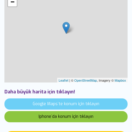
−
Leaflet
| ©
OpenStreetMap
, Imagery ©
Mapbox
Daha büyük harita için tıklayın!
Google Maps`te konum için tıklayın
Iphone`da konum için tıklayın